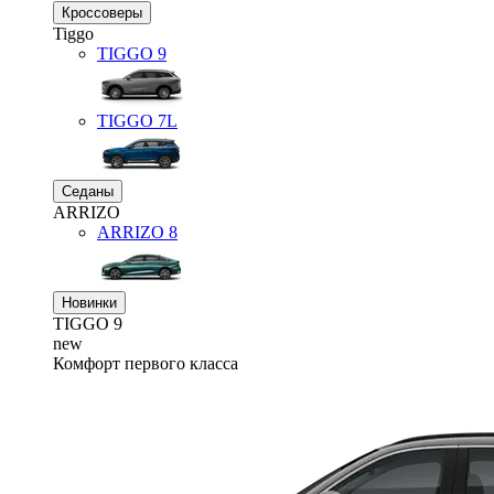
Кроссоверы
Tiggo
TIGGO
9
TIGGO
7L
Седаны
ARRIZO
ARRIZO 8
Новинки
TIGGO
9
new
Комфорт первого класса