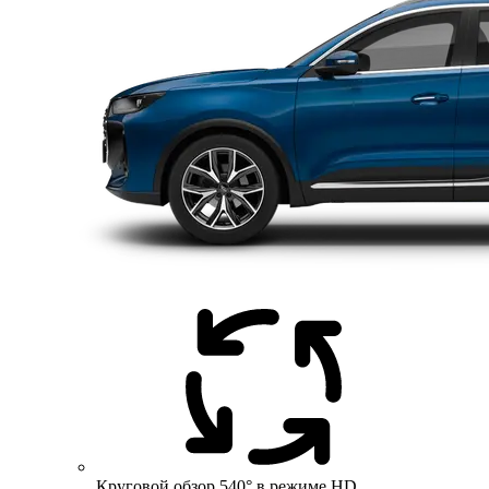
Круговой обзор 540° в режиме HD