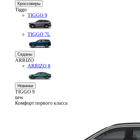
Кроссоверы
Tiggo
TIGGO
9
TIGGO
7L
Седаны
ARRIZO
ARRIZO 8
Новинки
TIGGO
9
new
Комфорт первого класса