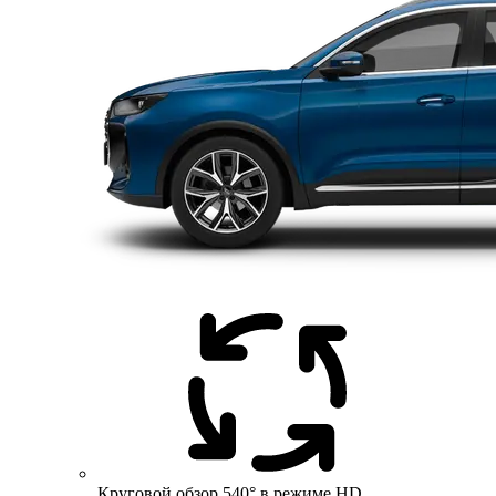
Круговой обзор 540° в режиме HD