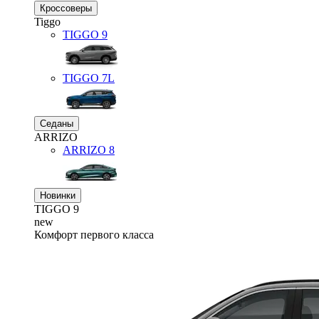
Кроссоверы
Tiggo
TIGGO
9
TIGGO
7L
Седаны
ARRIZO
ARRIZO 8
Новинки
TIGGO
9
new
Комфорт первого класса