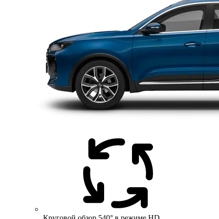
Круговой обзор 540° в режиме HD