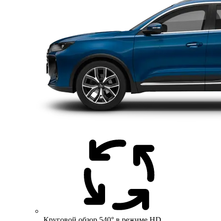
Круговой обзор 540° в режиме HD