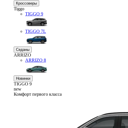
Кроссоверы
Tiggo
TIGGO
9
TIGGO
7L
Седаны
ARRIZO
ARRIZO 8
Новинки
TIGGO
9
new
Комфорт первого класса