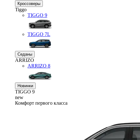
Кроссоверы
Tiggo
TIGGO
9
TIGGO
7L
Седаны
ARRIZO
ARRIZO 8
Новинки
TIGGO
9
new
Комфорт первого класса