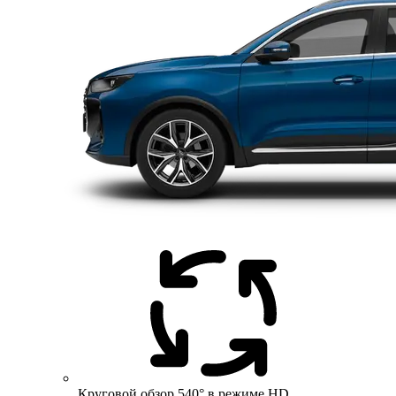
Круговой обзор 540° в режиме HD