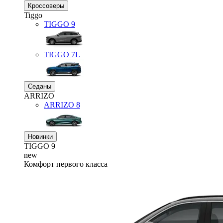
Кроссоверы
Tiggo
TIGGO
9
TIGGO
7L
Седаны
ARRIZO
ARRIZO 8
Новинки
TIGGO
9
new
Комфорт первого класса