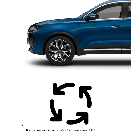
Круговой обзор 540° в режиме HD