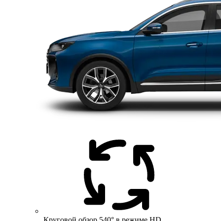
Круговой обзор 540° в режиме HD