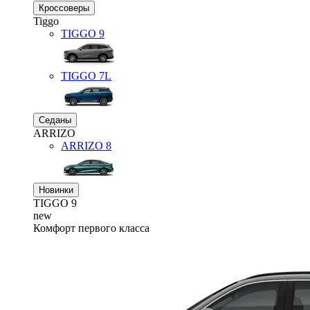
Кроссоверы
Tiggo
TIGGO
9
TIGGO
7L
Седаны
ARRIZO
ARRIZO 8
Новинки
TIGGO
9
new
Комфорт первого класса