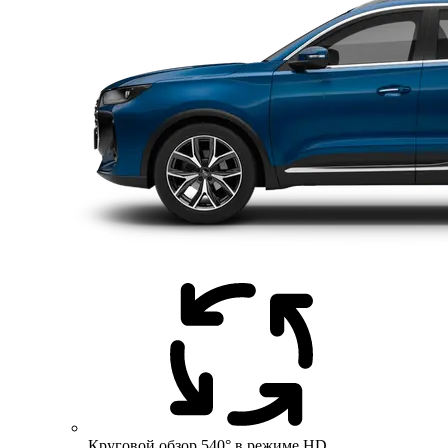
Круговой обзор 540° в режиме HD