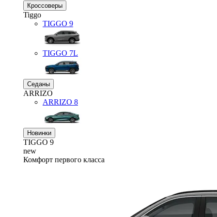
Кроссоверы
Tiggo
TIGGO
9
TIGGO
7L
Седаны
ARRIZO
ARRIZO 8
Новинки
TIGGO
9
new
Комфорт первого класса