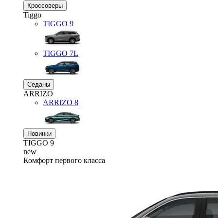
Кроссоверы
Tiggo
TIGGO
9
TIGGO
7L
Седаны
ARRIZO
ARRIZO 8
Новинки
TIGGO
9
new
Комфорт первого класса