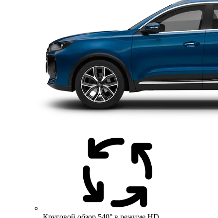
Круговой обзор 540° в режиме HD