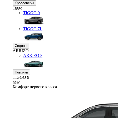
Кроссоверы
Tiggo
TIGGO
9
TIGGO
7L
Седаны
ARRIZO
ARRIZO 8
Новинки
TIGGO
9
new
Комфорт первого класса