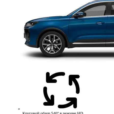
Круговой обзор 540° в режиме HD