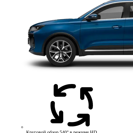
Круговой обзор 540° в режиме HD