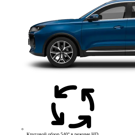
Круговой обзор 540° в режиме HD