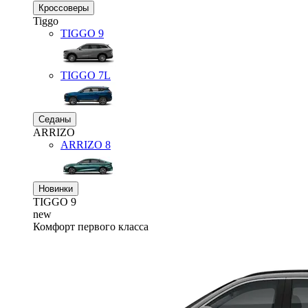
Кроссоверы
Tiggo
TIGGO
9
TIGGO
7L
Седаны
ARRIZO
ARRIZO 8
Новинки
TIGGO
9
new
Комфорт первого класса