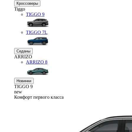
Кроссоверы
Tiggo
TIGGO
9
TIGGO
7L
Седаны
ARRIZO
ARRIZO 8
Новинки
TIGGO
9
new
Комфорт первого класса