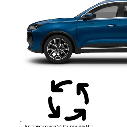
Круговой обзор 540° в режиме HD