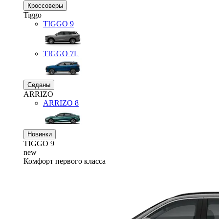
Кроссоверы
Tiggo
TIGGO
9
TIGGO
7L
Седаны
ARRIZO
ARRIZO 8
Новинки
TIGGO
9
new
Комфорт первого класса