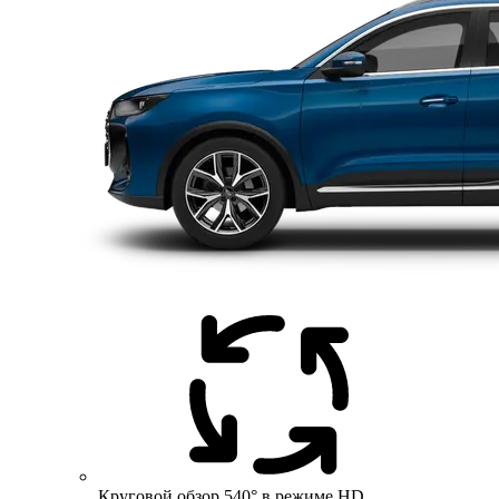
Круговой обзор 540° в режиме HD