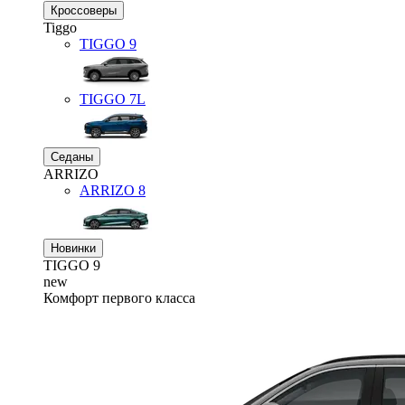
Кроссоверы
Tiggo
TIGGO
9
TIGGO
7L
Седаны
ARRIZO
ARRIZO 8
Новинки
TIGGO
9
new
Комфорт первого класса