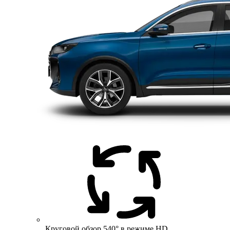
Круговой обзор 540° в режиме HD