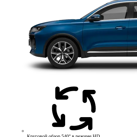
Круговой обзор 540° в режиме HD