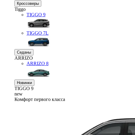
Кроссоверы
Tiggo
TIGGO
9
TIGGO
7L
Седаны
ARRIZO
ARRIZO 8
Новинки
TIGGO
9
new
Комфорт первого класса