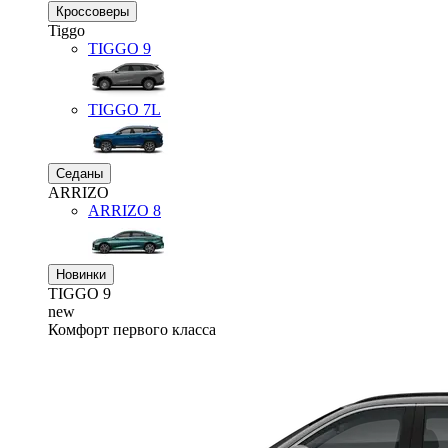
Кроссоверы
Tiggo
TIGGO
9
TIGGO
7L
Седаны
ARRIZO
ARRIZO 8
Новинки
TIGGO
9
new
Комфорт первого класса