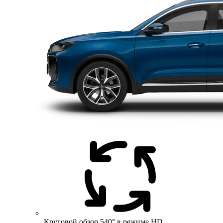
Круговой обзор 540° в режиме HD