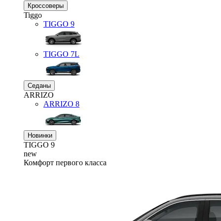
Кроссоверы
Tiggo
TIGGO
9
TIGGO
7L
Седаны
ARRIZO
ARRIZO 8
Новинки
TIGGO
9
new
Комфорт первого класса