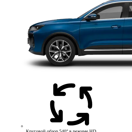
Круговой обзор 540° в режиме HD