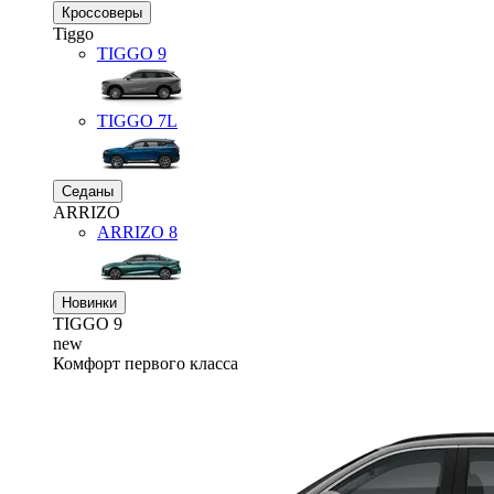
Кроссоверы
Tiggo
TIGGO
9
TIGGO
7L
Седаны
ARRIZO
ARRIZO 8
Новинки
TIGGO
9
new
Комфорт первого класса