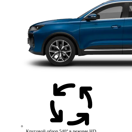
Круговой обзор 540° в режиме HD