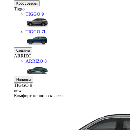
Кроссоверы
Tiggo
TIGGO
9
TIGGO
7L
Седаны
ARRIZO
ARRIZO 8
Новинки
TIGGO
9
new
Комфорт первого класса