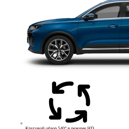
Круговой обзор 540° в режиме HD