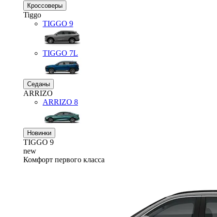
Кроссоверы
Tiggo
TIGGO
9
TIGGO
7L
Седаны
ARRIZO
ARRIZO 8
Новинки
TIGGO
9
new
Комфорт первого класса