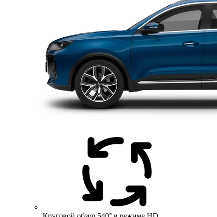
Круговой обзор 540° в режиме HD