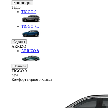
Кроссоверы
Tiggo
TIGGO
9
TIGGO
7L
Седаны
ARRIZO
ARRIZO 8
Новинки
TIGGO
9
new
Комфорт первого класса