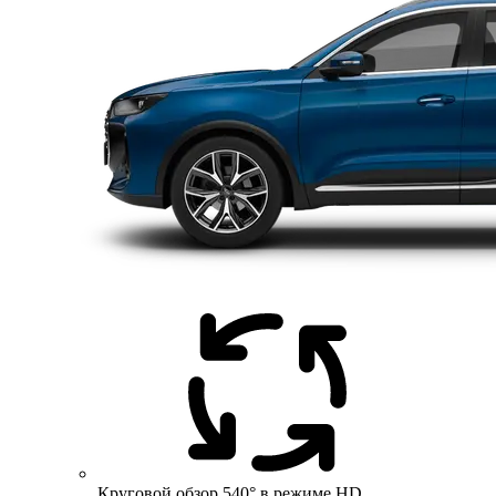
Круговой обзор 540° в режиме HD