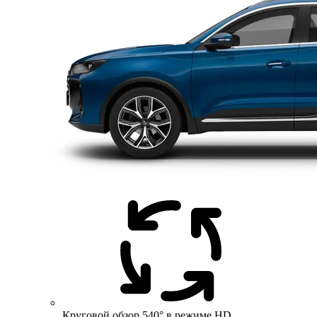
Круговой обзор 540° в режиме HD