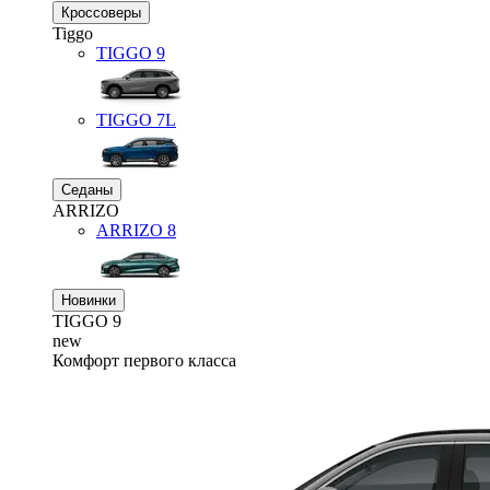
Кроссоверы
Tiggo
TIGGO
9
TIGGO
7L
Седаны
ARRIZO
ARRIZO 8
Новинки
TIGGO
9
new
Комфорт первого класса