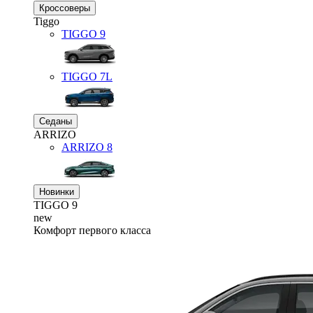
Кроссоверы
Tiggo
TIGGO
9
TIGGO
7L
Седаны
ARRIZO
ARRIZO 8
Новинки
TIGGO
9
new
Комфорт первого класса