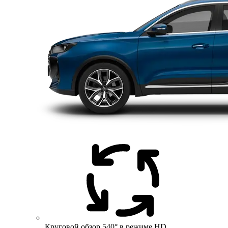
Круговой обзор 540° в режиме HD