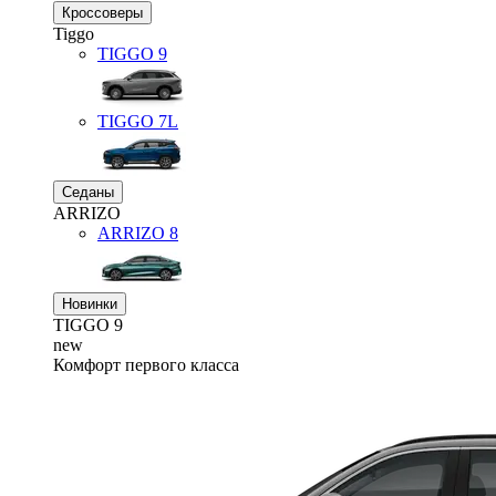
Кроссоверы
Tiggo
TIGGO
9
TIGGO
7L
Седаны
ARRIZO
ARRIZO 8
Новинки
TIGGO
9
new
Комфорт первого класса