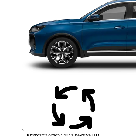
Круговой обзор 540° в режиме HD