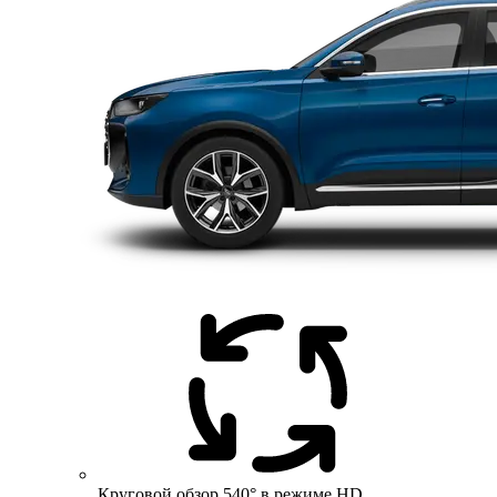
Круговой обзор 540° в режиме HD