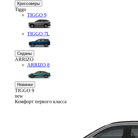
Кроссоверы
Tiggo
TIGGO
9
TIGGO
7L
Седаны
ARRIZO
ARRIZO 8
Новинки
TIGGO
9
new
Комфорт первого класса