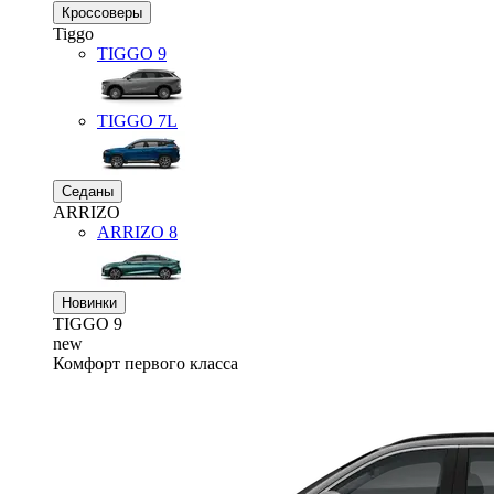
Кроссоверы
Tiggo
TIGGO
9
TIGGO
7L
Седаны
ARRIZO
ARRIZO 8
Новинки
TIGGO
9
new
Комфорт первого класса