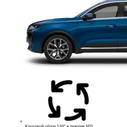
Круговой обзор 540° в режиме HD