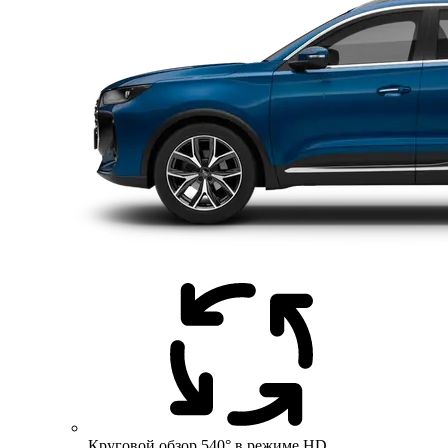
Круговой обзор 540° в режиме HD