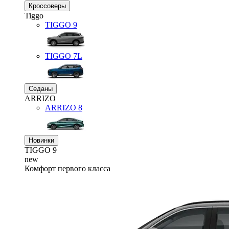
Кроссоверы
Tiggo
TIGGO
9
TIGGO
7L
Седаны
ARRIZO
ARRIZO 8
Новинки
TIGGO
9
new
Комфорт первого класса