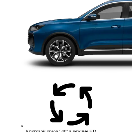
Круговой обзор 540° в режиме HD