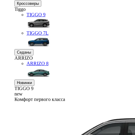
Кроссоверы
Tiggo
TIGGO
9
TIGGO
7L
Седаны
ARRIZO
ARRIZO 8
Новинки
TIGGO
9
new
Комфорт первого класса