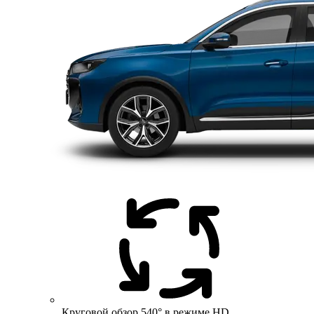
Круговой обзор 540° в режиме HD