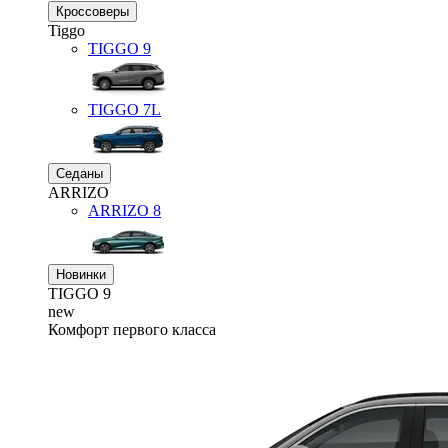
Кроссоверы
Tiggo
TIGGO
9
TIGGO
7L
Седаны
ARRIZO
ARRIZO 8
Новинки
TIGGO
9
new
Комфорт первого класса