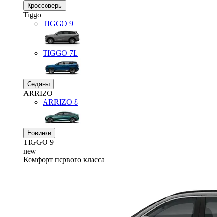
Кроссоверы
Tiggo
TIGGO
9
TIGGO
7L
Седаны
ARRIZO
ARRIZO 8
Новинки
TIGGO
9
new
Комфорт первого класса