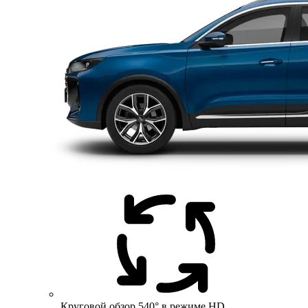
Круговой обзор 540° в режиме HD