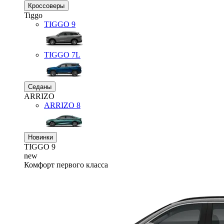
Кроссоверы
Tiggo
TIGGO
9
TIGGO
7L
Седаны
ARRIZO
ARRIZO 8
Новинки
TIGGO
9
new
Комфорт первого класса