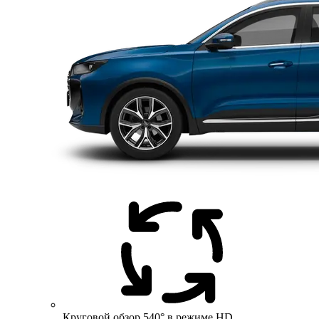
Круговой обзор 540° в режиме HD