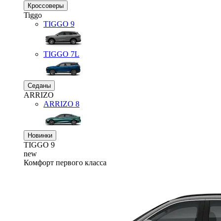
Кроссоверы
Tiggo
TIGGO
9
TIGGO
7L
Седаны
ARRIZO
ARRIZO 8
Новинки
TIGGO
9
new
Комфорт первого класса