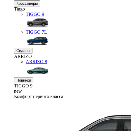
Кроссоверы
Tiggo
TIGGO
9
TIGGO
7L
Седаны
ARRIZO
ARRIZO 8
Новинки
TIGGO
9
new
Комфорт первого класса