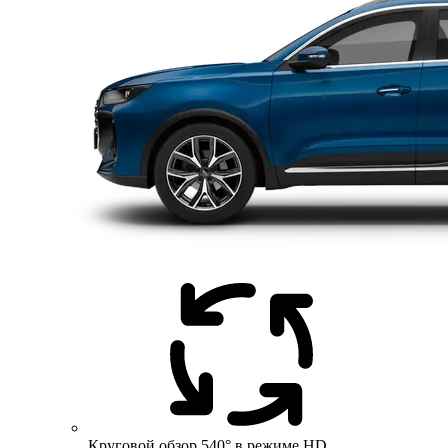
Круговой обзор 540° в режиме HD