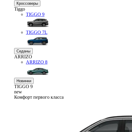
Кроссоверы
Tiggo
TIGGO
9
TIGGO
7L
Седаны
ARRIZO
ARRIZO 8
Новинки
TIGGO
9
new
Комфорт первого класса