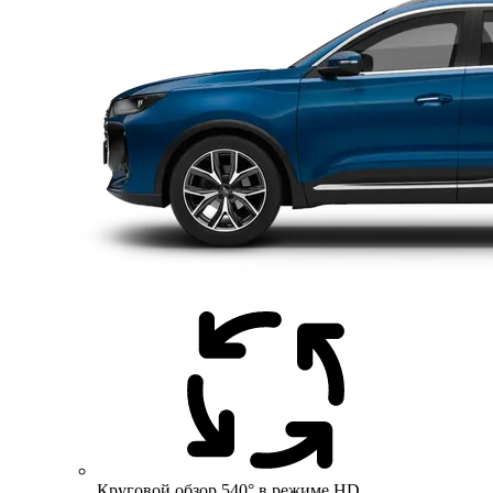
Круговой обзор 540° в режиме HD