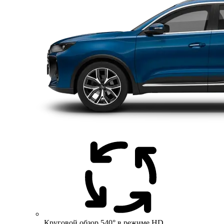
Круговой обзор 540° в режиме HD