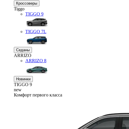
Кроссоверы
Tiggo
TIGGO
9
TIGGO
7L
Седаны
ARRIZO
ARRIZO 8
Новинки
TIGGO
9
new
Комфорт первого класса