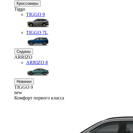
Кроссоверы
Tiggo
TIGGO
9
TIGGO
7L
Седаны
ARRIZO
ARRIZO 8
Новинки
TIGGO
9
new
Комфорт первого класса