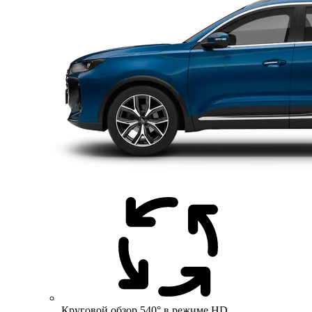
Круговой обзор 540° в режиме HD